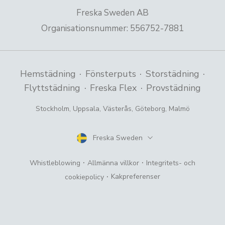
Freska Sweden AB
Organisationsnummer
:
556752-7881
·
·
·
Hemstädning
Fönsterputs
Storstädning
·
·
Flyttstädning
Freska Flex
Provstädning
Stockholm
,
Uppsala
,
Västerås
,
Göteborg
,
Malmö
Freska Sweden
Land
·
·
Whistleblowing
Allmänna villkor
Integritets- och
·
Kakpreferenser
cookiepolicy