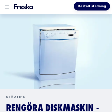
Beställ städning
VÅRA TJÄNSTER
OM OSS
MER INFO
STÄDTIPS
RENGÖRA DISKMASKIN -