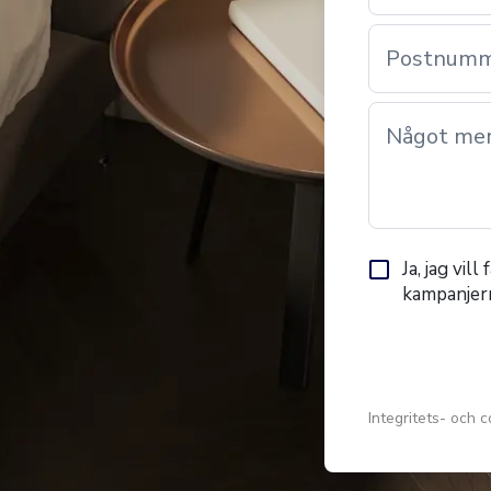
Postnum
Något mer 
Ja, jag vil
kampanjer
Integritets- och c