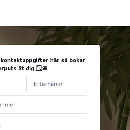
kontaktuppgifter här så bokar
erputs åt dig 🪟🧼
Efternamn
ummer
s