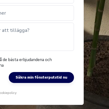
mer
att tillägga?
l få de bästa erbjudandena och
na
Säkra min fönsterputstid nu
ookiepolicy