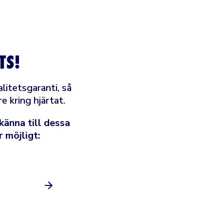
TS!
litetsgaranti, så
e kring hjärtat.
känna till dessa
r möjligt: