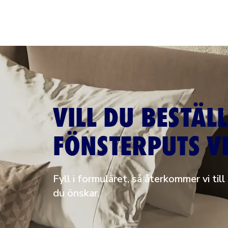
VILL DU BESTÄL
FÖNSTERPUTS V
Fyll i formuläret, så återkommer vi till
du önskar.