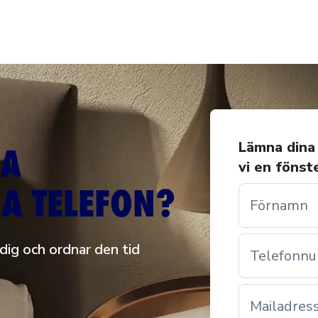
LA
Lämna dina 
vi en fönst
IA TELEFON?
Förnamn
 dig och ordnar den tid
Telefonn
Mailadres