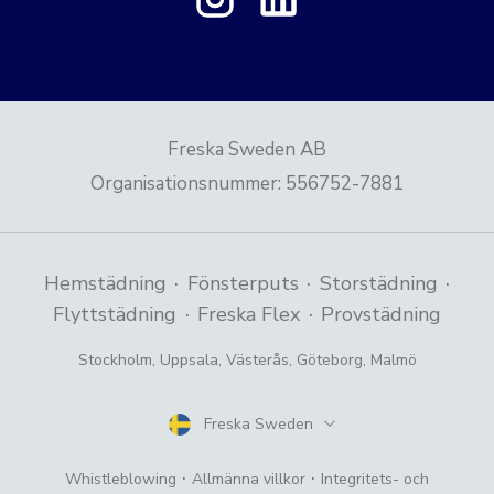
Freska Sweden AB
Organisationsnummer
:
556752-7881
·
·
·
Hemstädning
Fönsterputs
Storstädning
·
·
Flyttstädning
Freska Flex
Provstädning
Stockholm
,
Uppsala
,
Västerås
,
Göteborg
,
Malmö
Freska Sweden
Land
·
·
Whistleblowing
Allmänna villkor
Integritets- och