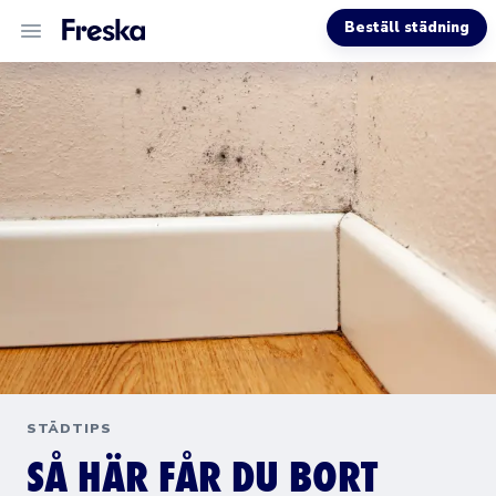
Beställ städning
VÅRA TJÄNSTER
OM OSS
MER INFO
STÄDTIPS
SÅ HÄR FÅR DU BORT