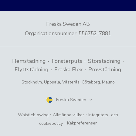
Freska Sweden AB
Organisationsnummer
:
556752-7881
·
·
·
Hemstädning
Fönsterputs
Storstädning
·
·
Flyttstädning
Freska Flex
Provstädning
Stockholm
,
Uppsala
,
Västerås
,
Göteborg
,
Malmö
Freska Sweden
Land
·
·
Whistleblowing
Allmänna villkor
Integritets- och
·
Kakpreferenser
cookiepolicy