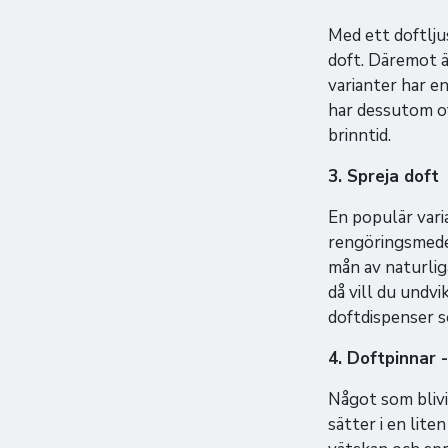
Med ett doftlju
doft. Däremot är
varianter har en
har dessutom oft
brinntid.
3. Spreja doft
En populär varia
rengöringsmedel
mån av naturlig
då vill du undv
doftdispenser s
4. Doftpinnar 
Något som blivi
sätter i en lit