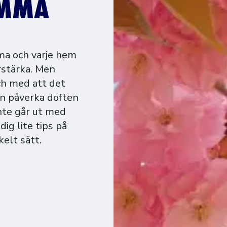
EMMA
mma och varje hem
örstärka. Men
och med att det
an påverka doften
nte går ut med
dig lite tips på
elt sätt.