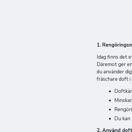
1. Rengörings
Idag finns det 
Däremot ger en 
du använder dig
fräschare doft 
Doftkän
Minskar
Rengöri
Du kan 
2. Använd doft