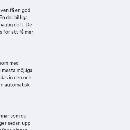
även få en god
n del billiga
haglig doft. De
s för att få mer
s som med
i mesta möjliga
das in den och
 en automatisk
innar som du
uger sedan upp