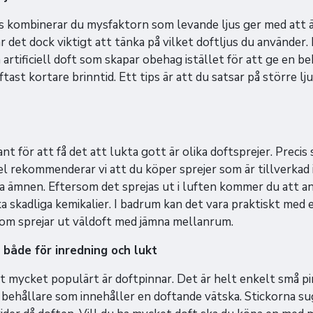
s kombinerar du mysfaktorn som levande ljus ger med att 
 det dock viktigt att tänka på vilket doftljus du använder. E
 artificiell doft som skapar obehag istället för att ge en be
ast kortare brinntid. Ett tips är att du satsar på större lju
nt för att få det att lukta gott är olika doftsprejer. Preci
 rekommenderar vi att du köper sprejer som är tillverkad 
a ämnen. Eftersom det sprejas ut i luften kommer du att an
ika skadliga kemikalier. I badrum kan det vara praktiskt med
om sprejar ut väldoft med jämna mellanrum.
- både för inredning och lukt
t mycket populärt är doftpinnar. Det är helt enkelt små p
en behållare som innehåller en doftande vätska. Stickorna s