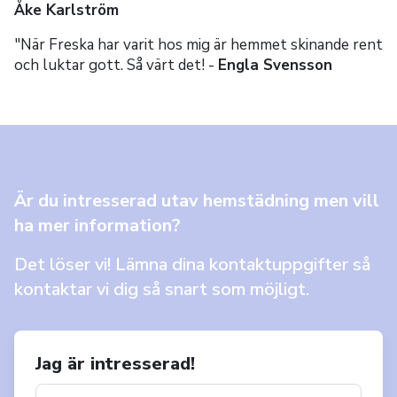
Åke Karlström
"När Freska har varit hos mig är hemmet skinande rent
och luktar gott. Så värt det! -
Engla Svensson
Är du intresserad utav hemstädning men vill
ha mer information?
Det löser vi! Lämna dina kontaktuppgifter så
kontaktar vi dig så snart som möjligt.
Jag är intresserad!