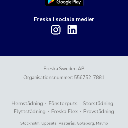
Freska i sociala medier
Freska Sweden AB
Organisationsnummer
:
556752-7881
·
·
·
Hemstädning
Fönsterputs
Storstädning
·
·
Flyttstädning
Freska Flex
Provstädning
Stockholm
,
Uppsala
,
Västerås
,
Göteborg
,
Malmö