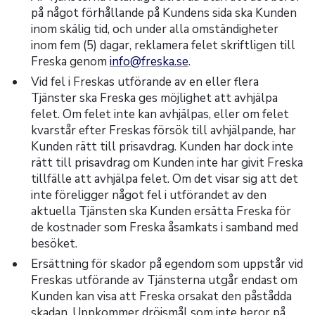
på något förhållande på Kundens sida ska Kunden
inom skälig tid, och under alla omständigheter
inom fem (5) dagar, reklamera felet skriftligen till
Freska genom
info@freska.se
.
Vid fel i Freskas utförande av en eller flera
Tjänster ska Freska ges möjlighet att avhjälpa
felet. Om felet inte kan avhjälpas, eller om felet
kvarstår efter Freskas försök till avhjälpande, har
Kunden rätt till prisavdrag. Kunden har dock inte
rätt till prisavdrag om Kunden inte har givit Freska
tillfälle att avhjälpa felet. Om det visar sig att det
inte föreligger något fel i utförandet av den
aktuella Tjänsten ska Kunden ersätta Freska för
de kostnader som Freska åsamkats i samband med
besöket.
Ersättning för skador på egendom som uppstår vid
Freskas utförande av Tjänsterna utgår endast om
Kunden kan visa att Freska orsakat den påstådda
skadan. Uppkommer dröjsmål som inte beror på