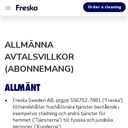
Order a cleaning
ALL SERVICES
ALLMÄNNA
ABOUT US
AVTALSVILLKOR
MORE INFO
(ABONNEMANG)
ALLMÄNT
Freska Sweden AB,
org.nr
556752-7881 (”Freska”)
tillhandahåller hushållsnära tjänster bestående i
exempelvis städning och andra tjänster för
hemmet (”Tjänsterna”) till fysiska och juridiska
personer (”Kunderna”).